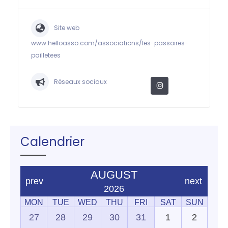
Site web
www.helloasso.com/associations/les-passoires-
pailletees
Réseaux sociaux
Calendrier