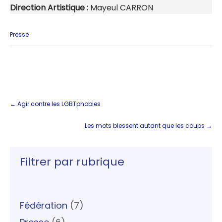
Direction Artistique :
Mayeul CARRON
Presse
Post
navigation
←
Agir contre les LGBTphobies
Les mots blessent autant que les coups
→
Filtrer par rubrique
Fédération
(7)